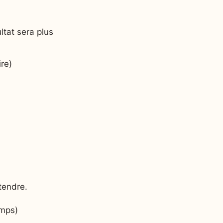
ltat sera plus
re)
ttendre.
emps)