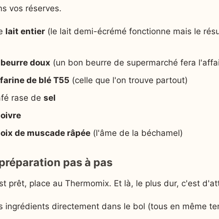
ns vos réserves.
de
lait entier
(le lait demi-écrémé fonctionne mais le résu
e
beurre doux
(un bon beurre de supermarché fera l'affai
farine de blé T55
(celle que l'on trouve partout)
afé rase de
sel
oivre
oix de muscade râpée
(l'âme de la béchamel)
préparation pas à pas
t prêt, place au Thermomix. Et là, le plus dur, c'est d'a
s ingrédients directement dans le bol (tous en même t