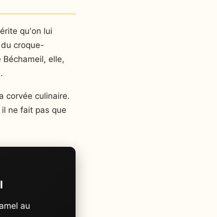
rite qu'on lui
e du croque-
 Béchameil, elle,
.
a corvée culinaire.
il ne fait pas que
l
hamel au