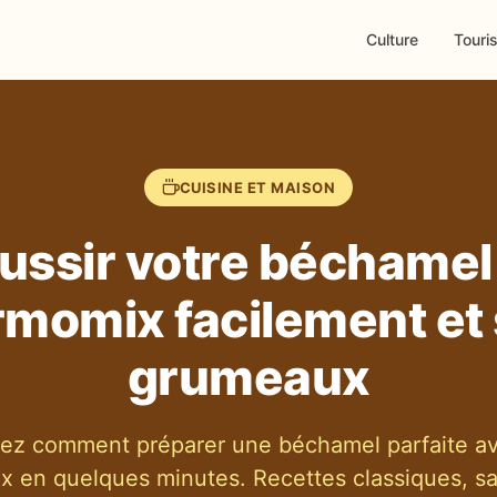
Culture
Touri
CUISINE ET MAISON
ussir votre béchamel
momix facilement et
grumeaux
ez comment préparer une béchamel parfaite av
 en quelques minutes. Recettes classiques, sa