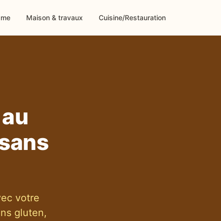
sme
Maison & travaux
Cuisine/Restauration
 au
 sans
ec votre
ns gluten,