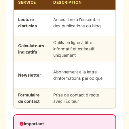
SERVICE
DESCRIPTION
COND
Aucun
Lecture
Accès libre à l'ensemble
inscrip
d'articles
des publications du blog
requis
Outils en ligne à titre
Aucun
Calculateurs
informatif et estimatif
inscrip
indicatifs
uniquement
requis
Adress
Abonnement à la lettre
Newsletter
valide
d'informations périodique
obliga
Formulaire
Prise de contact directe
Nom et
de contact
avec l'Éditeur
obliga
Important