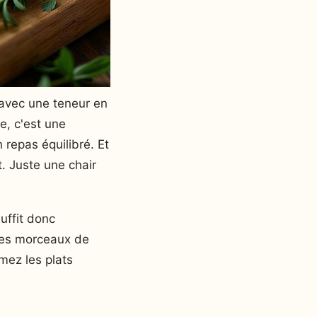
, avec une teneur en
te, c'est une
n repas équilibré. Et
t. Juste une chair
uffit donc
tres morceaux de
mez les plats