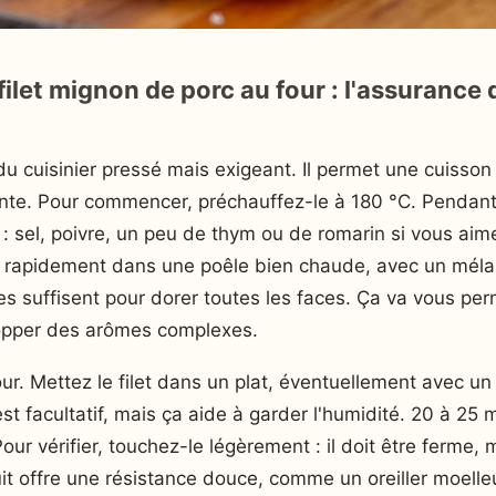
filet mignon de porc au four : l'assurance
i du cuisinier pressé mais exigeant. Il permet une cuiss
ante. Pour commencer, préchauffez-le à 180 °C. Pendan
 : sel, poivre, un peu de thym ou de romarin si vous aimez
le rapidement dans une poêle bien chaude, avec un méla
es suffisent pour dorer toutes les faces. Ça va vous pe
lopper des arômes complexes.
our. Mettez le filet dans un plat, éventuellement avec un
est facultatif, mais ça aide à garder l'humidité. 20 à 25 
our vérifier, touchez-le légèrement : il doit être ferme, 
uit offre une résistance douce, comme un oreiller moelleu