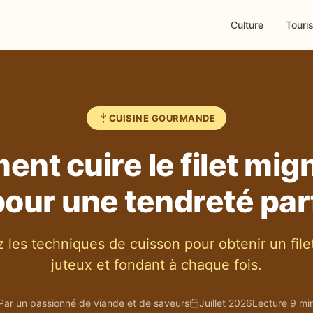
Culture
Touri
CUISINE GOURMANDE
nt cuire le filet mig
pour une tendreté parf
z les techniques de cuisson pour obtenir un fil
juteux et fondant à chaque fois.
Par un passionné de viande et de saveurs
Juillet 2026
Lecture 9 mi