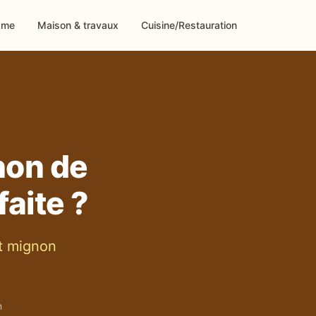
sme
Maison & travaux
Cuisine/Restauration
non de
aite ?
et mignon
n