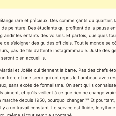
élange rare et précieux. Des commerçants du quartier, 
 de peinture. Des étudiants qui profitent de la pause e
u grandir les enfants des voisins. Et parfois, quelques to
e de s’éloigner des guides officiels. Tout le monde se cô
urs, pas de file d’attente instagrammable. Juste des ge
s seront bien accueillis.
Martial et Joëlle qui tiennent la barre. Pas des chefs éto
 un frère et une sœur qui ont repris le flambeau avec re
eux, sans excès de formalisme. On sent qu’ils connaissen
ils aiment, et qu’ils veillent à ce que rien ne change vra
 ça marche depuis 1950, pourquoi changer ?" Et pourtant, 
l y a un travail constant. Le service est fluide, le rythme
sard, même si tout semble spontané.