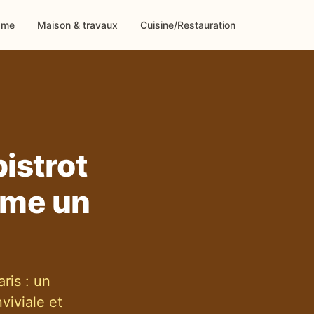
sme
Maison & travaux
Cuisine/Restauration
bistrot
mme un
ris : un
viviale et