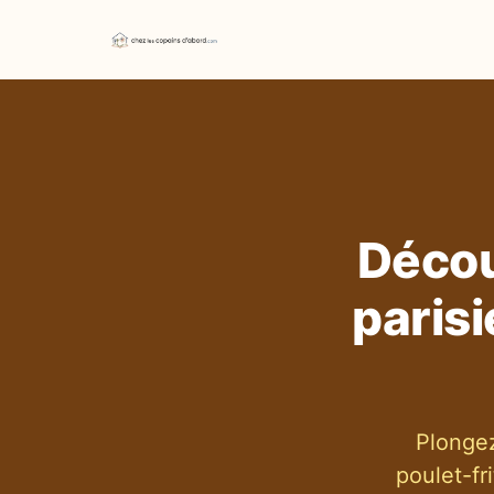
Découv
paris
Plongez
poulet-fr