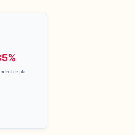
85%
dent ce plat