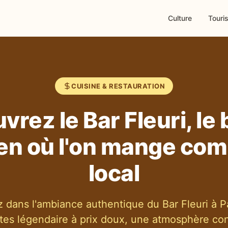
Culture
Touri
CUISINE & RESTAURATION
rez le Bar Fleuri, le 
ien où l'on mange co
local
 dans l'ambiance authentique du Bar Fleuri à Pa
ites légendaire à prix doux, une atmosphère con