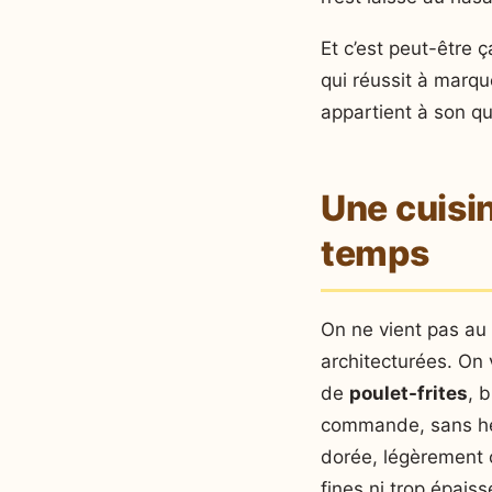
Et c’est peut-être 
qui réussit à marquer
appartient à son qua
Une cuisin
temps
On ne vient pas au 
architecturées. On 
de
poulet-frites
, 
commande, sans hés
dorée, légèrement cr
fines ni trop épaiss