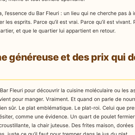
ça, l’essence du Bar Fleuri : un lieu qui ne cherche pas à
 les esprits. Parce qu’il est vrai. Parce qu’il est vivant. 
rtier, et que le quartier lui appartient en retour.
e généreuse et des prix qui dé
Bar Fleuri pour découvrir la cuisine moléculaire ou les a
vient pour manger. Vraiment. Et quand on parle de nourrit
bien sûr. Le plat emblématique. Le plat-roi. Celui que p
iter, comme une évidence. Un quart de poulet fermier r
oustillante, la chair juteuse. Des frites maison, dorées e
es, juste ce qu’il faut pour tremper dans le jus du plat.