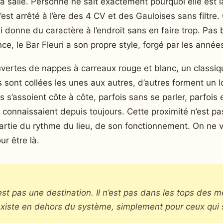
 salle. Personne ne sait exactement pourquoi elle est l
s’est arrêté à l’ère des 4 CV et des Gauloises sans filtre. 
qui donne du caractère à l’endroit sans en faire trop. Pas
e, le Bar Fleuri a son propre style, forgé par les années
vertes de nappes à carreaux rouge et blanc, un classiq
s sont collées les unes aux autres, d’autres forment un 
ts s’assoient côte à côte, parfois sans se parler, parfois
 connaissaient depuis toujours. Cette proximité n’est pas
 partie du rythme du lieu, de son fonctionnement. On ne v
ur être là.
est pas une destination. Il n’est pas dans les tops des me
 existe en dehors du système, simplement pour ceux qui