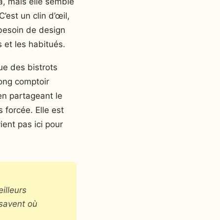
à, mais elle semble
C’est un clin d’œil,
 besoin de design
 et les habitués.
ue des bistrots
long comptoir
 en partageant le
 forcée. Elle est
ient pas ici pour
illeurs
 savent où