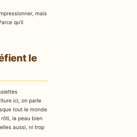
 impressionner, mais
Parce qu’il
fient le
ssiettes
ure ici, on parle
resque tout le monde
ôti, la peau bien
lles aussi, ni trop