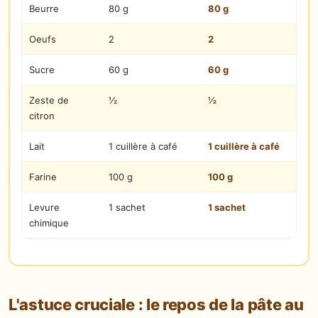
Beurre
80 g
80 g
Oeufs
2
2
Sucre
60 g
60 g
Zeste de
½
½
citron
Lait
1 cuillère à café
1 cuillère à café
Farine
100 g
100 g
Levure
1 sachet
1 sachet
chimique
L'astuce cruciale : le repos de la pâte au