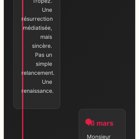
Tropez.
Une
résurrection
médiatisée,
mais
sincère.
Pas un
simple
relancement.
Une
renaissance.
16 mars
Monsieur